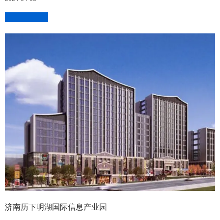
济南历下明湖国际信息产业园